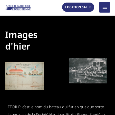
Aller
MAI
LOCATION SALLE
au
MEN
contenu
Images
d'hier
ETOILE: c’est le nom du bateau qui fut en quelque sorte
le berceau de la Société Nautique Etoile Bienne, fondée le