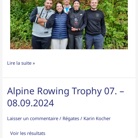
Lire la suite »
Alpine Rowing Trophy 07. –
Alpine
Rowing
08.09.2024
Trophy
07.
Laisser un commentaire
/
Régates
/
Karin Kocher
–
08.09.2024
Voir les résultats