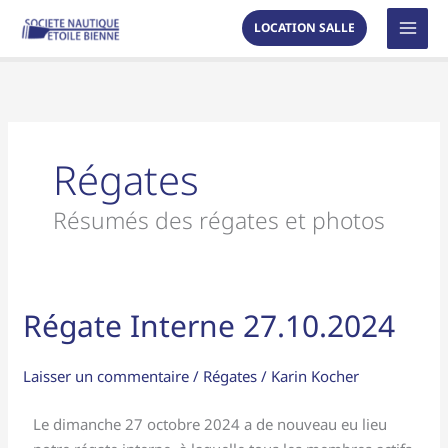
Aller
MAI
LOCATION SALLE
au
MEN
contenu
Régates
Résumés des régates et photos
Régate Interne 27.10.2024
Régate
Interne
27.10.2024
Laisser un commentaire
/
Régates
/
Karin Kocher
Le dimanche 27 octobre 2024 a de nouveau eu lieu