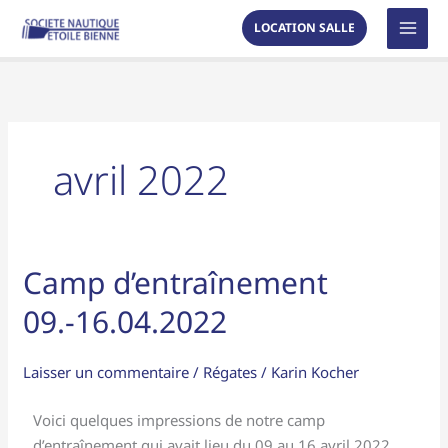
Aller
MAI
LOCATION SALLE
au
MEN
contenu
avril 2022
Camp d’entraînement
Camp
d’entraînement
09.-16.04.2022
09.-16.04.2022
Laisser un commentaire
/
Régates
/
Karin Kocher
Voici quelques impressions de notre camp
d’entraînement qui avait lieu du 09 au 16 avril 2022