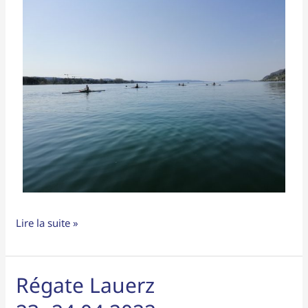
Lire la suite »
Régate Lauerz
Régate
Lauerz