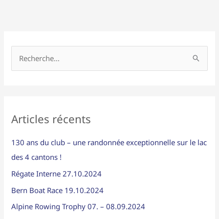
R
e
c
h
Articles récents
e
r
130 ans du club – une randonnée exceptionnelle sur le lac
c
des 4 cantons !
h
Régate Interne 27.10.2024
e
Bern Boat Race 19.10.2024
r
Alpine Rowing Trophy 07. – 08.09.2024