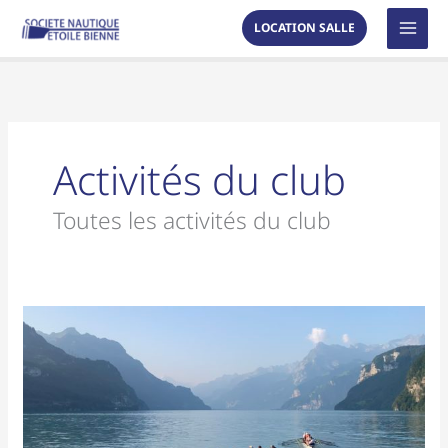
Aller
MAI
LOCATION SALLE
au
MEN
contenu
Activités du club
Toutes les activités du club
130
ans
du
club
–
une