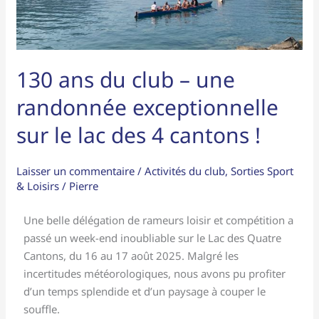
randonnée
exceptionnelle
sur
le
130 ans du club – une
lac
randonnée exceptionnelle
des
4
sur le lac des 4 cantons !
cantons
!
Laisser un commentaire
/
Activités du club
,
Sorties Sport
& Loisirs
/
Pierre
Une belle délégation de rameurs loisir et compétition a
passé un week-end inoubliable sur le Lac des Quatre
Cantons, du 16 au 17 août 2025. Malgré les
incertitudes météorologiques, nous avons pu profiter
d’un temps splendide et d’un paysage à couper le
souffle.