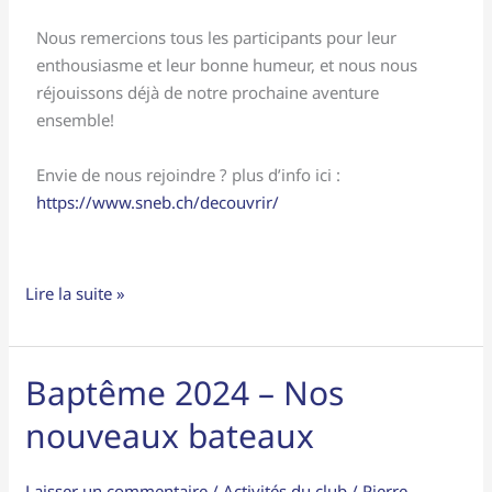
Nous remercions tous les participants pour leur
enthousiasme et leur bonne humeur, et nous nous
réjouissons déjà de notre prochaine aventure
ensemble!
Envie de nous rejoindre ? plus d’info ici :
https://www.sneb.ch/decouvrir/
Lire la suite »
Baptême 2024 – Nos
Baptême
2024
nouveaux bateaux
–
Nos
Laisser un commentaire
/
Activités du club
/
Pierre