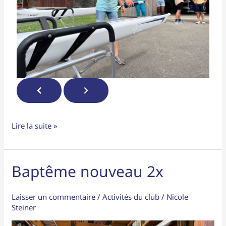
Lire la suite »
Baptême nouveau 2x
Baptême
nouveau
2x
Laisser un commentaire
/
Activités du club
/
Nicole
Steiner