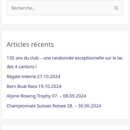
R
e
c
h
Articles récents
e
r
130 ans du club – une randonnée exceptionnelle sur le lac
c
des 4 cantons !
h
Régate Interne 27.10.2024
e
Bern Boat Race 19.10.2024
r
Alpine Rowing Trophy 07. – 08.09.2024
:
Championnats Suisses Rotsee 28. – 30.06.2024