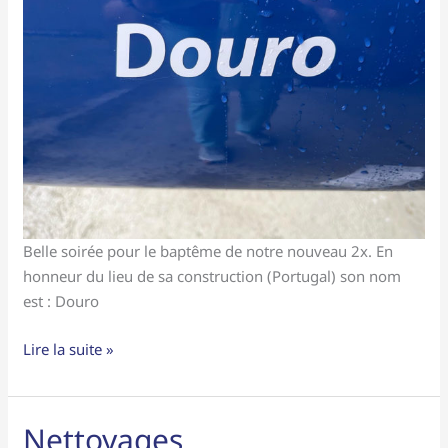
Belle soirée pour le baptême de notre nouveau 2x. En
honneur du lieu de sa construction (Portugal) son nom
est : Douro
Lire la suite »
Nettoyages
Nettoyages