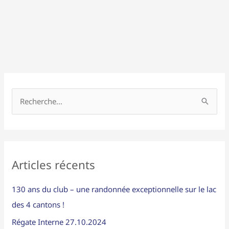
R
e
c
h
Articles récents
e
r
130 ans du club – une randonnée exceptionnelle sur le lac
c
des 4 cantons !
h
Régate Interne 27.10.2024
e